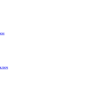
зон
 ключ