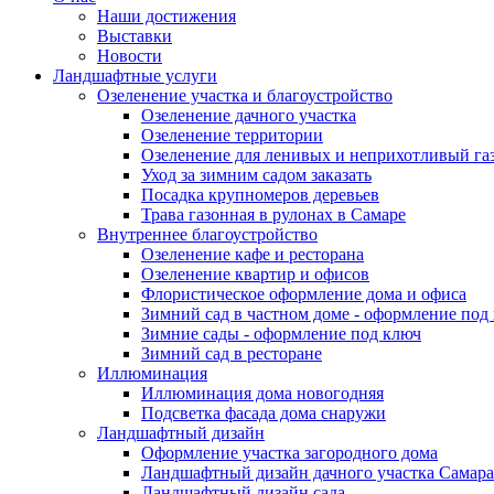
Наши достижения
Выставки
Новости
Ландшафтные услуги
Озеленение участка и благоустройство
Озеленение дачного участка
Озеленение территории
Озеленение для ленивых и неприхотливый га
Уход за зимним садом заказать
Посадка крупномеров деревьев
Трава газонная в рулонах в Самаре
Внутреннее благоустройство
Озеленение кафе и ресторана
Озеленение квартир и офисов
Флористическое оформление дома и офиса
Зимний сад в частном доме - оформление под
Зимние сады - оформление под ключ
Зимний сад в ресторане
Иллюминация
Иллюминация дома новогодняя
Подсветка фасада дома снаружи
Ландшафтный дизайн
Оформление участка загородного дома
Ландшафтный дизайн дачного участка Самара
Ландшафтный дизайн сада