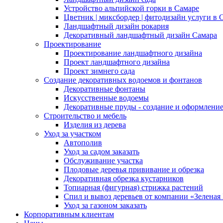
Устройство альпийской горки в Самаре
Цветник | миксбордер | фитодизайн услуги в 
Ландшафтный дизайн рокария
Декоративный ландшафтный дизайн Самара
Проектирование
Проектирование ландшафтного дизайна
Проект ландшафтного дизайна
Проект зимнего сада
Создание декоративных водоемов и фонтанов
Декоративные фонтаны
Искусственные водоемы
Декоративные пруды - создание и оформлени
Строительство и мебель
Изделия из дерева
Уход за участком
Автополив
Уход за садом заказать
Обслуживание участка
Плодовые деревья прививание и обрезка
Декоративная обрезка кустарников
Топиарная (фигурная) стрижка растений
Спил и вывоз деревьев от компании «Зеленая
Уход за газоном заказать
Корпоративным клиентам